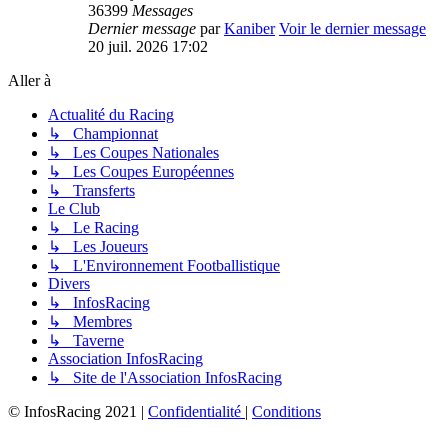
36399
Messages
Dernier message
par
Kaniber
Voir le dernier message
20 juil. 2026 17:02
Aller à
Actualité du Racing
↳ Championnat
↳ Les Coupes Nationales
↳ Les Coupes Européennes
↳ Transferts
Le Club
↳ Le Racing
↳ Les Joueurs
↳ L'Environnement Footballistique
Divers
↳ InfosRacing
↳ Membres
↳ Taverne
Association InfosRacing
↳ Site de l'Association InfosRacing
© InfosRacing 2021
|
Confidentialité
|
Conditions