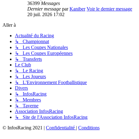
36399
Messages
Dernier message
par
Kaniber
Voir le dernier message
20 juil. 2026 17:02
Aller à
Actualité du Racing
↳ Championnat
↳ Les Coupes Nationales
↳ Les Coupes Européennes
↳ Transferts
Le Club
↳ Le Racing
↳ Les Joueurs
↳ L'Environnement Footballistique
Divers
↳ InfosRacing
↳ Membres
↳ Taverne
Association InfosRacing
↳ Site de l'Association InfosRacing
© InfosRacing 2021
|
Confidentialité
|
Conditions