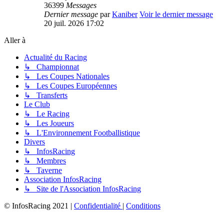
36399
Messages
Dernier message
par
Kaniber
Voir le dernier message
20 juil. 2026 17:02
Aller à
Actualité du Racing
↳ Championnat
↳ Les Coupes Nationales
↳ Les Coupes Européennes
↳ Transferts
Le Club
↳ Le Racing
↳ Les Joueurs
↳ L'Environnement Footballistique
Divers
↳ InfosRacing
↳ Membres
↳ Taverne
Association InfosRacing
↳ Site de l'Association InfosRacing
© InfosRacing 2021
|
Confidentialité
|
Conditions