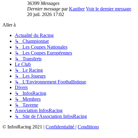
36399
Messages
Dernier message
par
Kaniber
Voir le dernier message
20 juil. 2026 17:02
Aller à
Actualité du Racing
↳ Championnat
↳ Les Coupes Nationales
↳ Les Coupes Européennes
↳ Transferts
Le Club
↳ Le Racing
↳ Les Joueurs
↳ L'Environnement Footballistique
Divers
↳ InfosRacing
↳ Membres
↳ Taverne
Association InfosRacing
↳ Site de l'Association InfosRacing
© InfosRacing 2021
|
Confidentialité
|
Conditions