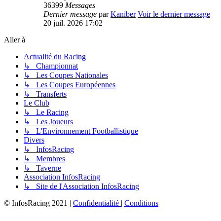
36399
Messages
Dernier message
par
Kaniber
Voir le dernier message
20 juil. 2026 17:02
Aller à
Actualité du Racing
↳ Championnat
↳ Les Coupes Nationales
↳ Les Coupes Européennes
↳ Transferts
Le Club
↳ Le Racing
↳ Les Joueurs
↳ L'Environnement Footballistique
Divers
↳ InfosRacing
↳ Membres
↳ Taverne
Association InfosRacing
↳ Site de l'Association InfosRacing
© InfosRacing 2021
|
Confidentialité
|
Conditions