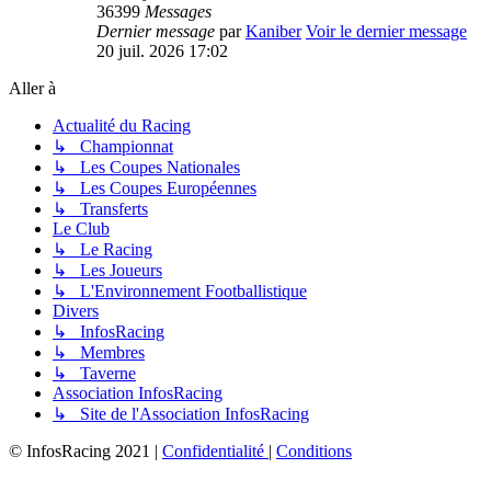
36399
Messages
Dernier message
par
Kaniber
Voir le dernier message
20 juil. 2026 17:02
Aller à
Actualité du Racing
↳ Championnat
↳ Les Coupes Nationales
↳ Les Coupes Européennes
↳ Transferts
Le Club
↳ Le Racing
↳ Les Joueurs
↳ L'Environnement Footballistique
Divers
↳ InfosRacing
↳ Membres
↳ Taverne
Association InfosRacing
↳ Site de l'Association InfosRacing
© InfosRacing 2021
|
Confidentialité
|
Conditions