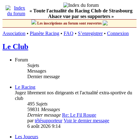
« Toute l'actualité du Racing Club de Strasbourg
Alsace vue par ses supporters »
Les inscriptions au forum sont rouvertes
Association
•
Planète Racing
•
FAQ
•
S’enregistrer
•
Connexion
Le Club
Forum
Sujets
Messages
Dernier message
Le Racing
Jugez librement nos dirigeants et l'actualité extra-sportive du
club
495
Sujets
59831
Messages
Dernier message
Re: Le Fil Rouge
par
télésupporteur
Voir le dernier message
6 août 2026 9:14
Les Joueurs