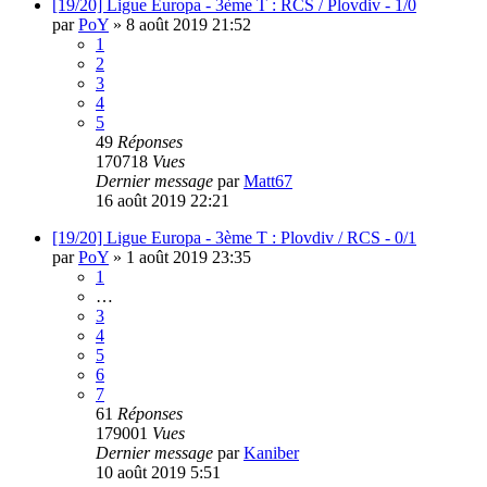
[19/20] Ligue Europa - 3ème T : RCS / Plovdiv - 1/0
par
PoY
»
8 août 2019 21:52
1
2
3
4
5
49
Réponses
170718
Vues
Dernier message
par
Matt67
16 août 2019 22:21
[19/20] Ligue Europa - 3ème T : Plovdiv / RCS - 0/1
par
PoY
»
1 août 2019 23:35
1
…
3
4
5
6
7
61
Réponses
179001
Vues
Dernier message
par
Kaniber
10 août 2019 5:51