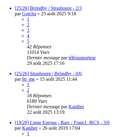
[25/26] Bröndby / Strasbourg - 2/3
par
Gotcha
»
25 août 2025 9:18
1
2
3
4
5
42
Réponses
11014
Vues
Dernier message
par
télésupporteur
29 août 2025 17:16
[25/26] Strasbourg / Bröndby - 0/0
par
Its_me
»
15 août 2025 11:44
1
2
18
Réponses
6189
Vues
Dernier message
par
Kaniber
22 août 2025 13:19
[19/20] Ligue Europa - Barr. : Francf. /RCS - 3/0
par
Kaniber
»
26 août 2019 17:04
1