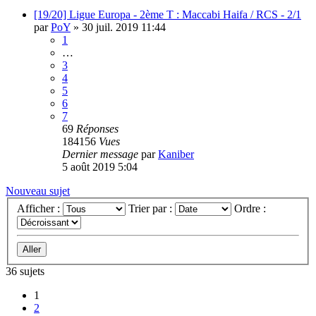
[19/20] Ligue Europa - 2ème T : Maccabi Haifa / RCS - 2/1
par
PoY
»
30 juil. 2019 11:44
1
…
3
4
5
6
7
69
Réponses
184156
Vues
Dernier message
par
Kaniber
5 août 2019 5:04
Nouveau sujet
Afficher :
Trier par :
Ordre :
36 sujets
1
2