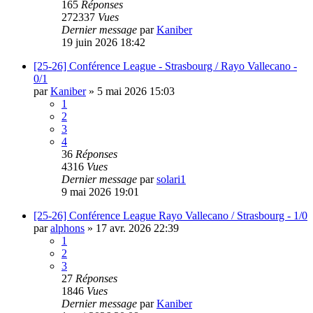
165
Réponses
272337
Vues
Dernier message
par
Kaniber
19 juin 2026 18:42
[25-26] Conférence League - Strasbourg / Rayo Vallecano -
0/1
par
Kaniber
»
5 mai 2026 15:03
1
2
3
4
36
Réponses
4316
Vues
Dernier message
par
solari1
9 mai 2026 19:01
[25-26] Conférence League Rayo Vallecano / Strasbourg - 1/0
par
alphons
»
17 avr. 2026 22:39
1
2
3
27
Réponses
1846
Vues
Dernier message
par
Kaniber