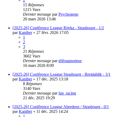
2
15
Réponses
1215
Vues
Dernier message
par
Psychogene
20 mars 2026 13:46
[2025-26] Conférence League Rijeka - Strasbourg - 1/2
par
Kaniber
»
27 févr. 2026 17:05
1
2
3
21
Réponses
3602
Vues
Dernier message
par
télésupporteur
16 mars 2026 8:09
[2025-26] Conférence League Strasbourg - Breidablik - 3/1
par
Kaniber
»
17 déc. 2025 13:18
8
Réponses
3140
Vues
Dernier message
par
fan_racing
21 déc. 2025 19:29
[2025-26] Conférence League Aberdeen / Strasbourg - 0/1
par
Kaniber
»
11 déc. 2025 14:24
1