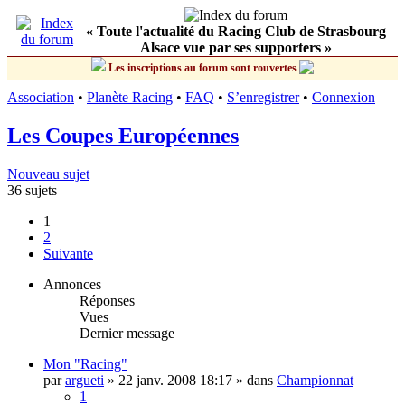
« Toute l'actualité du Racing Club de Strasbourg
Alsace vue par ses supporters »
Les inscriptions au forum sont rouvertes
Association
•
Planète Racing
•
FAQ
•
S’enregistrer
•
Connexion
Les Coupes Européennes
Nouveau sujet
36 sujets
1
2
Suivante
Annonces
Réponses
Vues
Dernier message
Mon "Racing"
par
argueti
»
22 janv. 2008 18:17
» dans
Championnat
1