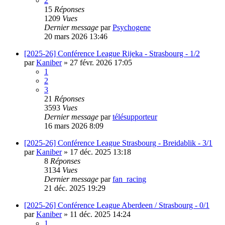
2
15
Réponses
1209
Vues
Dernier message
par
Psychogene
20 mars 2026 13:46
[2025-26] Conférence League Rijeka - Strasbourg - 1/2
par
Kaniber
»
27 févr. 2026 17:05
1
2
3
21
Réponses
3593
Vues
Dernier message
par
télésupporteur
16 mars 2026 8:09
[2025-26] Conférence League Strasbourg - Breidablik - 3/1
par
Kaniber
»
17 déc. 2025 13:18
8
Réponses
3134
Vues
Dernier message
par
fan_racing
21 déc. 2025 19:29
[2025-26] Conférence League Aberdeen / Strasbourg - 0/1
par
Kaniber
»
11 déc. 2025 14:24
1