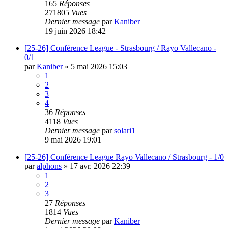
165
Réponses
271805
Vues
Dernier message
par
Kaniber
19 juin 2026 18:42
[25-26] Conférence League - Strasbourg / Rayo Vallecano -
0/1
par
Kaniber
»
5 mai 2026 15:03
1
2
3
4
36
Réponses
4118
Vues
Dernier message
par
solari1
9 mai 2026 19:01
[25-26] Conférence League Rayo Vallecano / Strasbourg - 1/0
par
alphons
»
17 avr. 2026 22:39
1
2
3
27
Réponses
1814
Vues
Dernier message
par
Kaniber