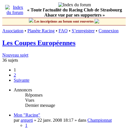
« Toute l'actualité du Racing Club de Strasbourg
Alsace vue par ses supporters »
Les inscriptions au forum sont rouvertes
Association
•
Planète Racing
•
FAQ
•
S’enregistrer
•
Connexion
Les Coupes Européennes
Nouveau sujet
36 sujets
1
2
Suivante
Annonces
Réponses
Vues
Dernier message
Mon "Racing"
par
argueti
»
22 janv. 2008 18:17
» dans
Championnat
1