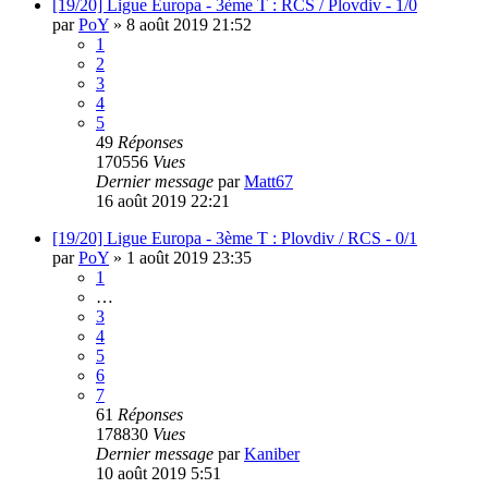
[19/20] Ligue Europa - 3ème T : RCS / Plovdiv - 1/0
par
PoY
»
8 août 2019 21:52
1
2
3
4
5
49
Réponses
170556
Vues
Dernier message
par
Matt67
16 août 2019 22:21
[19/20] Ligue Europa - 3ème T : Plovdiv / RCS - 0/1
par
PoY
»
1 août 2019 23:35
1
…
3
4
5
6
7
61
Réponses
178830
Vues
Dernier message
par
Kaniber
10 août 2019 5:51