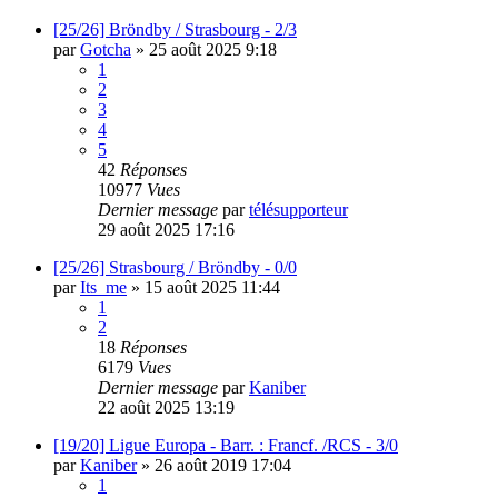
[25/26] Bröndby / Strasbourg - 2/3
par
Gotcha
»
25 août 2025 9:18
1
2
3
4
5
42
Réponses
10977
Vues
Dernier message
par
télésupporteur
29 août 2025 17:16
[25/26] Strasbourg / Bröndby - 0/0
par
Its_me
»
15 août 2025 11:44
1
2
18
Réponses
6179
Vues
Dernier message
par
Kaniber
22 août 2025 13:19
[19/20] Ligue Europa - Barr. : Francf. /RCS - 3/0
par
Kaniber
»
26 août 2019 17:04
1