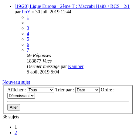
[19/20] Ligue Europa - 2ème T : Maccabi Haifa / RCS - 2/1
par
PoY
»
30 juil. 2019 11:44
1
…
3
4
5
6
7
69
Réponses
183877
Vues
Dernier message
par
Kaniber
5 août 2019 5:04
Nouveau sujet
Afficher :
Trier par :
Ordre :
36 sujets
1
2