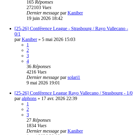
165
Réponses
272103
Vues
Dernier message
par
Kaniber
19 juin 2026 18:42
[25-26] Conférence League - Strasbourg / Rayo Vallecano -
0/1
par
Kaniber
»
5 mai 2026 15:03
1
2
3
4
36
Réponses
4216
Vues
Dernier message
par
solari1
9 mai 2026 19:01
[25-26] Conférence League Rayo Vallecano / Strasbourg - 1/0
par
alphons
»
17 avr. 2026 22:39
1
2
3
27
Réponses
1834
Vues
Dernier message
par
Kaniber