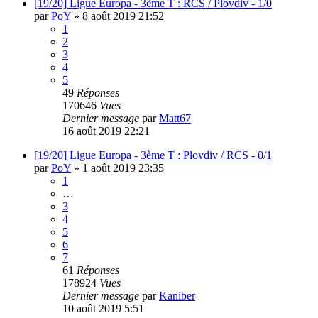
[19/20] Ligue Europa - 3ème T : RCS / Plovdiv - 1/0
par
PoY
»
8 août 2019 21:52
1
2
3
4
5
49
Réponses
170646
Vues
Dernier message
par
Matt67
16 août 2019 22:21
[19/20] Ligue Europa - 3ème T : Plovdiv / RCS - 0/1
par
PoY
»
1 août 2019 23:35
1
…
3
4
5
6
7
61
Réponses
178924
Vues
Dernier message
par
Kaniber
10 août 2019 5:51