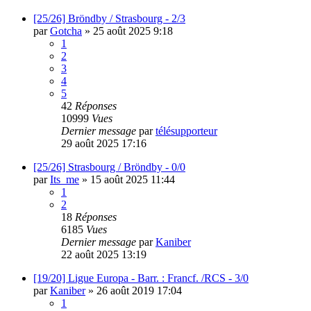
[25/26] Bröndby / Strasbourg - 2/3
par
Gotcha
»
25 août 2025 9:18
1
2
3
4
5
42
Réponses
10999
Vues
Dernier message
par
télésupporteur
29 août 2025 17:16
[25/26] Strasbourg / Bröndby - 0/0
par
Its_me
»
15 août 2025 11:44
1
2
18
Réponses
6185
Vues
Dernier message
par
Kaniber
22 août 2025 13:19
[19/20] Ligue Europa - Barr. : Francf. /RCS - 3/0
par
Kaniber
»
26 août 2019 17:04
1