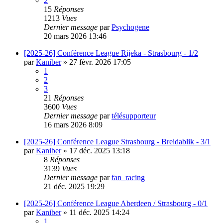
2
15
Réponses
1213
Vues
Dernier message
par
Psychogene
20 mars 2026 13:46
[2025-26] Conférence League Rijeka - Strasbourg - 1/2
par
Kaniber
»
27 févr. 2026 17:05
1
2
3
21
Réponses
3600
Vues
Dernier message
par
télésupporteur
16 mars 2026 8:09
[2025-26] Conférence League Strasbourg - Breidablik - 3/1
par
Kaniber
»
17 déc. 2025 13:18
8
Réponses
3139
Vues
Dernier message
par
fan_racing
21 déc. 2025 19:29
[2025-26] Conférence League Aberdeen / Strasbourg - 0/1
par
Kaniber
»
11 déc. 2025 14:24
1