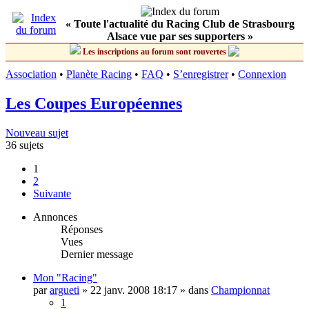
« Toute l'actualité du Racing Club de Strasbourg
Alsace vue par ses supporters »
Les inscriptions au forum sont rouvertes
Association
•
Planète Racing
•
FAQ
•
S’enregistrer
•
Connexion
Les Coupes Européennes
Nouveau sujet
36 sujets
1
2
Suivante
Annonces
Réponses
Vues
Dernier message
Mon "Racing"
par
argueti
»
22 janv. 2008 18:17
» dans
Championnat
1