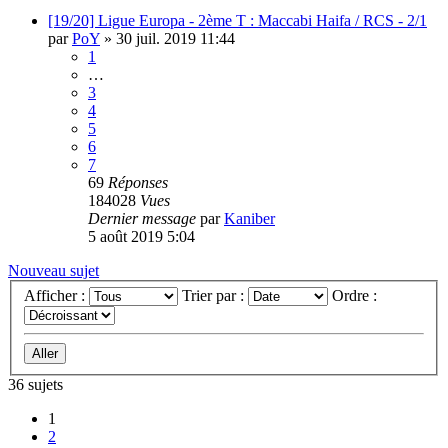
[19/20] Ligue Europa - 2ème T : Maccabi Haifa / RCS - 2/1
par
PoY
»
30 juil. 2019 11:44
1
…
3
4
5
6
7
69
Réponses
184028
Vues
Dernier message
par
Kaniber
5 août 2019 5:04
Nouveau sujet
Afficher :
Trier par :
Ordre :
36 sujets
1
2