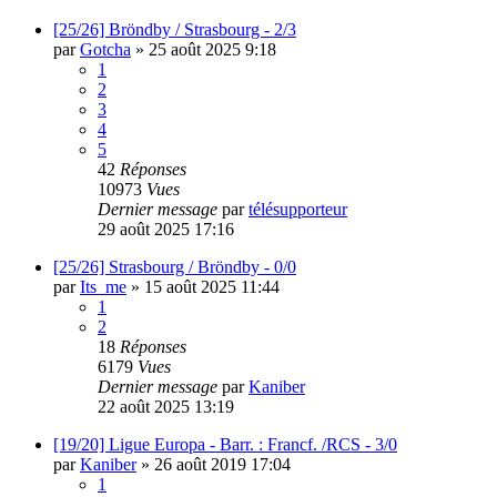
[25/26] Bröndby / Strasbourg - 2/3
par
Gotcha
»
25 août 2025 9:18
1
2
3
4
5
42
Réponses
10973
Vues
Dernier message
par
télésupporteur
29 août 2025 17:16
[25/26] Strasbourg / Bröndby - 0/0
par
Its_me
»
15 août 2025 11:44
1
2
18
Réponses
6179
Vues
Dernier message
par
Kaniber
22 août 2025 13:19
[19/20] Ligue Europa - Barr. : Francf. /RCS - 3/0
par
Kaniber
»
26 août 2019 17:04
1