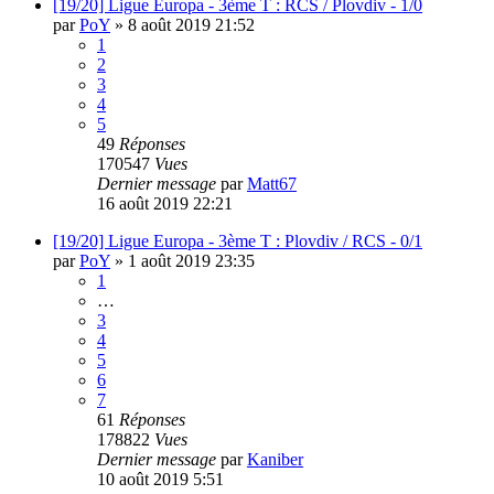
[19/20] Ligue Europa - 3ème T : RCS / Plovdiv - 1/0
par
PoY
»
8 août 2019 21:52
1
2
3
4
5
49
Réponses
170547
Vues
Dernier message
par
Matt67
16 août 2019 22:21
[19/20] Ligue Europa - 3ème T : Plovdiv / RCS - 0/1
par
PoY
»
1 août 2019 23:35
1
…
3
4
5
6
7
61
Réponses
178822
Vues
Dernier message
par
Kaniber
10 août 2019 5:51