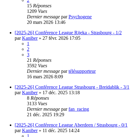
2
15
Réponses
1209
Vues
Dernier message
par
Psychogene
20 mars 2026 13:46
[2025-26] Conférence League Rijeka - Strasbourg - 1/2
par
Kaniber
»
27 févr. 2026 17:05
1
2
3
21
Réponses
3592
Vues
Dernier message
par
télésupporteur
16 mars 2026 8:09
[2025-26] Conférence League Strasbourg - Breidablik - 3/1
par
Kaniber
»
17 déc. 2025 13:18
8
Réponses
3133
Vues
Dernier message
par
fan_racing
21 déc. 2025 19:29
[2025-26] Conférence League Aberdeen / Strasbourg - 0/1
par
Kaniber
»
11 déc. 2025 14:24
1