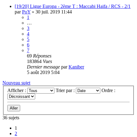
[19/20] Ligue Europa - 2ème T : Maccabi Haifa / RCS - 2/1
par
PoY
»
30 juil. 2019 11:44
1
…
3
4
5
6
7
69
Réponses
183864
Vues
Dernier message
par
Kaniber
5 août 2019 5:04
Nouveau sujet
Afficher :
Trier par :
Ordre :
36 sujets
1
2