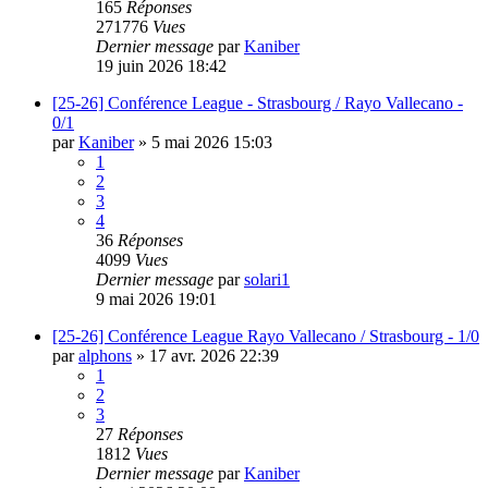
165
Réponses
271776
Vues
Dernier message
par
Kaniber
19 juin 2026 18:42
[25-26] Conférence League - Strasbourg / Rayo Vallecano -
0/1
par
Kaniber
»
5 mai 2026 15:03
1
2
3
4
36
Réponses
4099
Vues
Dernier message
par
solari1
9 mai 2026 19:01
[25-26] Conférence League Rayo Vallecano / Strasbourg - 1/0
par
alphons
»
17 avr. 2026 22:39
1
2
3
27
Réponses
1812
Vues
Dernier message
par
Kaniber