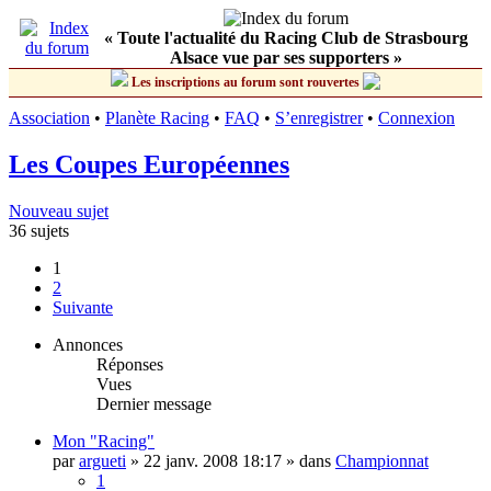
« Toute l'actualité du Racing Club de Strasbourg
Alsace vue par ses supporters »
Les inscriptions au forum sont rouvertes
Association
•
Planète Racing
•
FAQ
•
S’enregistrer
•
Connexion
Les Coupes Européennes
Nouveau sujet
36 sujets
1
2
Suivante
Annonces
Réponses
Vues
Dernier message
Mon "Racing"
par
argueti
»
22 janv. 2008 18:17
» dans
Championnat
1