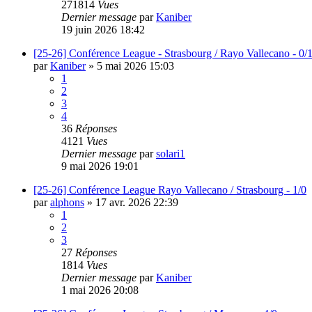
271814
Vues
Dernier message
par
Kaniber
19 juin 2026 18:42
[25-26] Conférence League - Strasbourg / Rayo Vallecano - 0/
par
Kaniber
»
5 mai 2026 15:03
1
2
3
4
36
Réponses
4121
Vues
Dernier message
par
solari1
9 mai 2026 19:01
[25-26] Conférence League Rayo Vallecano / Strasbourg - 1/0
par
alphons
»
17 avr. 2026 22:39
1
2
3
27
Réponses
1814
Vues
Dernier message
par
Kaniber
1 mai 2026 20:08