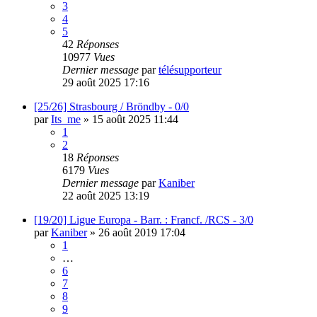
3
4
5
42
Réponses
10977
Vues
Dernier message
par
télésupporteur
29 août 2025 17:16
[25/26] Strasbourg / Bröndby - 0/0
par
Its_me
»
15 août 2025 11:44
1
2
18
Réponses
6179
Vues
Dernier message
par
Kaniber
22 août 2025 13:19
[19/20] Ligue Europa - Barr. : Francf. /RCS - 3/0
par
Kaniber
»
26 août 2019 17:04
1
…
6
7
8
9