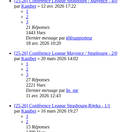
[25-26] Conférence League Strasbourg / Mayence - 4/0
par
Kaniber
»
12 avr. 2026 17:22
1
2
3
21
Réponses
1443
Vues
Dernier message
par
télésupporteur
18 avr. 2026 10:20
[25-26] Conférence League Mayence / Strasbourg - 2/0
par
Kaniber
»
20 mars 2026 14:02
1
2
3
27
Réponses
2221
Vues
Dernier message
par
Its_me
11 avr. 2026 12:43
[25-26] Conférence League Strasbourg-Rijeka - 1/1
par
Kaniber
»
16 mars 2026 19:27
1
2
15
Réponses