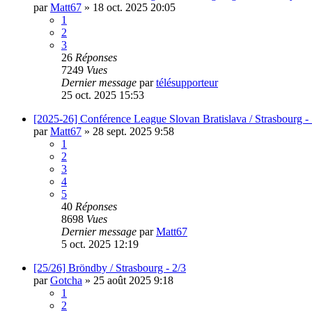
par
Matt67
»
18 oct. 2025 20:05
1
2
3
26
Réponses
7249
Vues
Dernier message
par
télésupporteur
25 oct. 2025 15:53
[2025-26] Conférence League Slovan Bratislava / Strasbourg - 
par
Matt67
»
28 sept. 2025 9:58
1
2
3
4
5
40
Réponses
8698
Vues
Dernier message
par
Matt67
5 oct. 2025 12:19
[25/26] Bröndby / Strasbourg - 2/3
par
Gotcha
»
25 août 2025 9:18
1
2