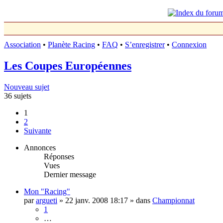
Association
•
Planète Racing
•
FAQ
•
S’enregistrer
•
Connexion
Les Coupes Européennes
Nouveau sujet
36 sujets
1
2
Suivante
Annonces
Réponses
Vues
Dernier message
Mon "Racing"
par
argueti
»
22 janv. 2008 18:17
» dans
Championnat
1
…