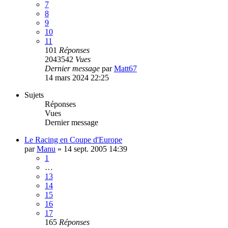
7
8
9
10
11
101
Réponses
2043542
Vues
Dernier message
par
Matt67
14 mars 2024 22:25
Sujets
Réponses
Vues
Dernier message
Le Racing en Coupe d'Europe
par
Manu
»
14 sept. 2005 14:39
1
…
13
14
15
16
17
165
Réponses