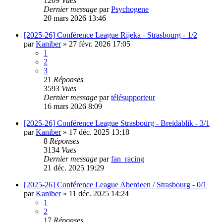
1209
Vues
Dernier message
par
Psychogene
20 mars 2026 13:46
[2025-26] Conférence League Rijeka - Strasbourg - 1/2
par
Kaniber
»
27 févr. 2026 17:05
1
2
3
21
Réponses
3593
Vues
Dernier message
par
télésupporteur
16 mars 2026 8:09
[2025-26] Conférence League Strasbourg - Breidablik - 3/1
par
Kaniber
»
17 déc. 2025 13:18
8
Réponses
3134
Vues
Dernier message
par
fan_racing
21 déc. 2025 19:29
[2025-26] Conférence League Aberdeen / Strasbourg - 0/1
par
Kaniber
»
11 déc. 2025 14:24
1
2
17
Réponses