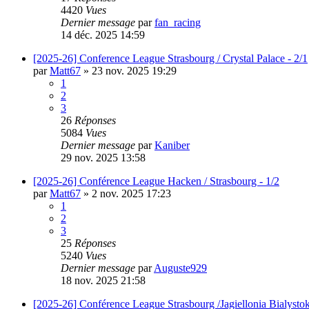
4420
Vues
Dernier message
par
fan_racing
14 déc. 2025 14:59
[2025-26] Conference League Strasbourg / Crystal Palace - 2/1
par
Matt67
»
23 nov. 2025 19:29
1
2
3
26
Réponses
5084
Vues
Dernier message
par
Kaniber
29 nov. 2025 13:58
[2025-26] Conférence League Hacken / Strasbourg - 1/2
par
Matt67
»
2 nov. 2025 17:23
1
2
3
25
Réponses
5240
Vues
Dernier message
par
Auguste929
18 nov. 2025 21:58
[2025-26] Conférence League Strasbourg /Jagiellonia Bialystok