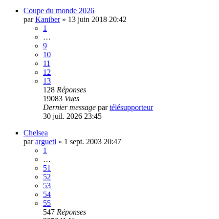
Coupe du monde 2026
par
Kaniber
»
13 juin 2018 20:42
1
…
9
10
11
12
13
128
Réponses
19083
Vues
Dernier message
par
télésupporteur
30 juil. 2026 23:45
Chelsea
par
argueti
»
1 sept. 2003 20:47
1
…
51
52
53
54
55
547
Réponses