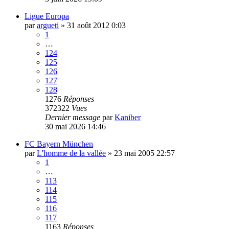
Ligue Europa
par
argueti
»
31 août 2012 0:03
1
…
124
125
126
127
128
1276
Réponses
372322
Vues
Dernier message
par
Kaniber
30 mai 2026 14:46
FC Bayern München
par
L'homme de la vallée
»
23 mai 2005 22:57
1
…
113
114
115
116
117
1163
Réponses