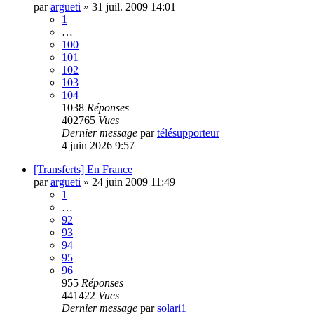
par
argueti
»
31 juil. 2009 14:01
1
…
100
101
102
103
104
1038
Réponses
402765
Vues
Dernier message
par
télésupporteur
4 juin 2026 9:57
[Transferts] En France
par
argueti
»
24 juin 2009 11:49
1
…
92
93
94
95
96
955
Réponses
441422
Vues
Dernier message
par
solari1