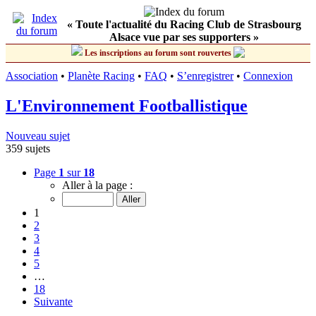
« Toute l'actualité du Racing Club de Strasbourg
Alsace vue par ses supporters »
Les inscriptions au forum sont rouvertes
Association
•
Planète Racing
•
FAQ
•
S’enregistrer
•
Connexion
L'Environnement Footballistique
Nouveau sujet
359 sujets
Page
1
sur
18
Aller à la page :
1
2
3
4
5
…
18
Suivante