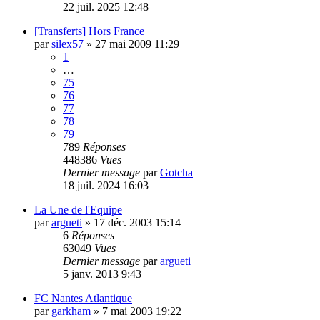
22 juil. 2025 12:48
[Transferts] Hors France
par
silex57
»
27 mai 2009 11:29
1
…
75
76
77
78
79
789
Réponses
448386
Vues
Dernier message
par
Gotcha
18 juil. 2024 16:03
La Une de l'Equipe
par
argueti
»
17 déc. 2003 15:14
6
Réponses
63049
Vues
Dernier message
par
argueti
5 janv. 2013 9:43
FC Nantes Atlantique
par
garkham
»
7 mai 2003 19:22