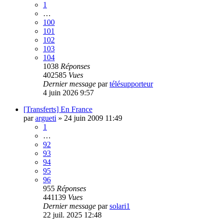
1
…
100
101
102
103
104
1038
Réponses
402585
Vues
Dernier message
par
télésupporteur
4 juin 2026 9:57
[Transferts] En France
par
argueti
»
24 juin 2009 11:49
1
…
92
93
94
95
96
955
Réponses
441139
Vues
Dernier message
par
solari1
22 juil. 2025 12:48