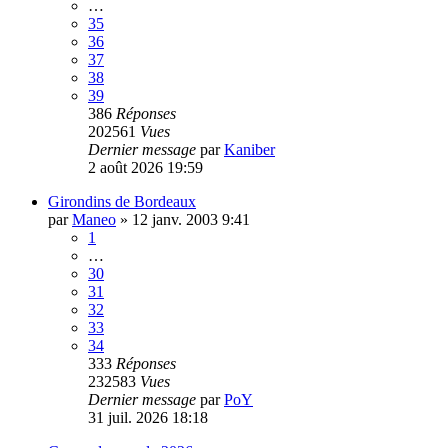
…
35
36
37
38
39
386
Réponses
202561
Vues
Dernier message
par
Kaniber
2 août 2026 19:59
Girondins de Bordeaux
par
Maneo
»
12 janv. 2003 9:41
1
…
30
31
32
33
34
333
Réponses
232583
Vues
Dernier message
par
PoY
31 juil. 2026 18:18