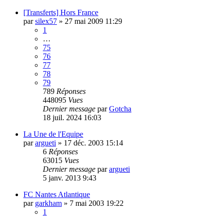
[Transferts] Hors France
par
silex57
»
27 mai 2009 11:29
1
…
75
76
77
78
79
789
Réponses
448095
Vues
Dernier message
par
Gotcha
18 juil. 2024 16:03
La Une de l'Equipe
par
argueti
»
17 déc. 2003 15:14
6
Réponses
63015
Vues
Dernier message
par
argueti
5 janv. 2013 9:43
FC Nantes Atlantique
par
garkham
»
7 mai 2003 19:22
1