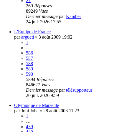
27
269
Réponses
89249
Vues
Dernier message
par
Kaniber
24 juil. 2026 17:55
L'Equipe de France
par
argueti
»
3 août 2009 19:02
1
…
586
587
588
589
590
5894
Réponses
846627
Vues
Dernier message
par
télésupporteur
20 juil. 2026 9:59
Olympique de Marseille
par
Jobi Joba
»
28 août 2003 11:23
1
…
439
440