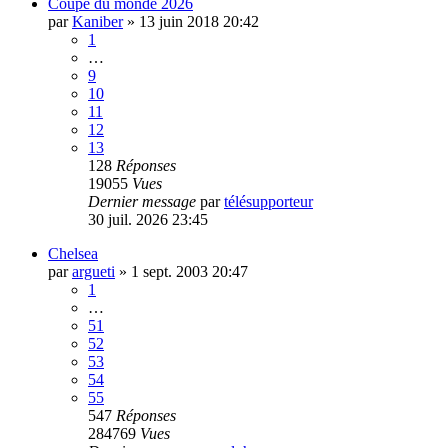
Coupe du monde 2026
par
Kaniber
»
13 juin 2018 20:42
1
…
9
10
11
12
13
128
Réponses
19055
Vues
Dernier message
par
télésupporteur
30 juil. 2026 23:45
Chelsea
par
argueti
»
1 sept. 2003 20:47
1
…
51
52
53
54
55
547
Réponses
284769
Vues