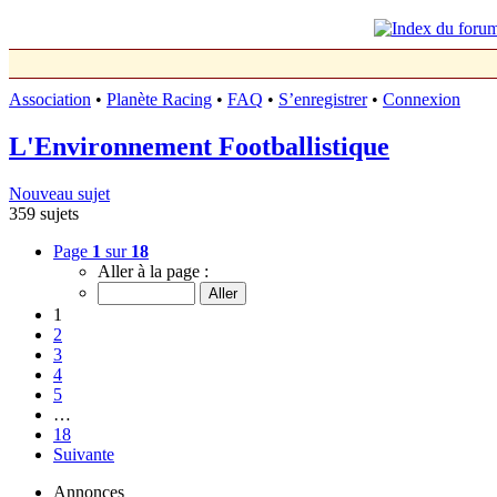
Association
•
Planète Racing
•
FAQ
•
S’enregistrer
•
Connexion
L'Environnement Footballistique
Nouveau sujet
359 sujets
Page
1
sur
18
Aller à la page :
1
2
3
4
5
…
18
Suivante
Annonces