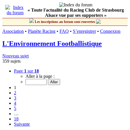
« Toute l'actualité du Racing Club de Strasbourg
Alsace vue par ses supporters »
Les inscriptions au forum sont rouvertes
Association
•
Planète Racing
•
FAQ
•
S’enregistrer
•
Connexion
L'Environnement Footballistique
Nouveau sujet
359 sujets
Page
1
sur
18
Aller à la page :
1
2
3
4
5
…
18
Suivante