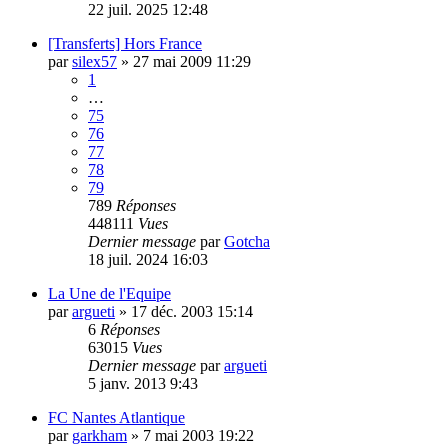
22 juil. 2025 12:48
[Transferts] Hors France
par
silex57
»
27 mai 2009 11:29
1
…
75
76
77
78
79
789
Réponses
448111
Vues
Dernier message
par
Gotcha
18 juil. 2024 16:03
La Une de l'Equipe
par
argueti
»
17 déc. 2003 15:14
6
Réponses
63015
Vues
Dernier message
par
argueti
5 janv. 2013 9:43
FC Nantes Atlantique
par
garkham
»
7 mai 2003 19:22