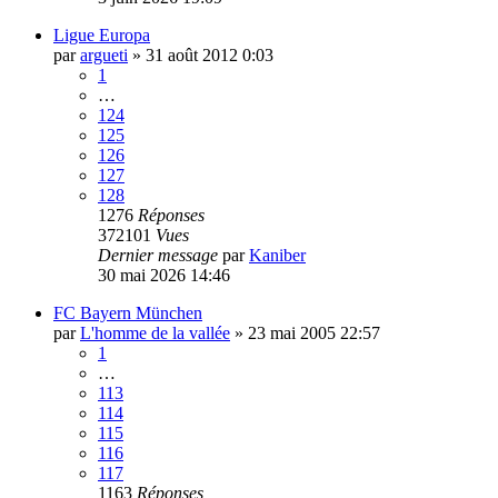
Ligue Europa
par
argueti
»
31 août 2012 0:03
1
…
124
125
126
127
128
1276
Réponses
372101
Vues
Dernier message
par
Kaniber
30 mai 2026 14:46
FC Bayern München
par
L'homme de la vallée
»
23 mai 2005 22:57
1
…
113
114
115
116
117
1163
Réponses