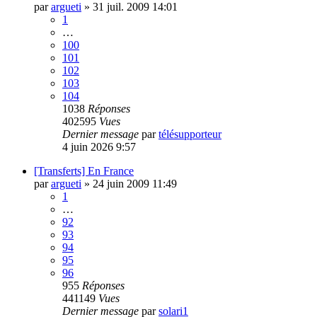
par
argueti
»
31 juil. 2009 14:01
1
…
100
101
102
103
104
1038
Réponses
402595
Vues
Dernier message
par
télésupporteur
4 juin 2026 9:57
[Transferts] En France
par
argueti
»
24 juin 2009 11:49
1
…
92
93
94
95
96
955
Réponses
441149
Vues
Dernier message
par
solari1