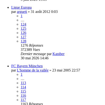
Ligue Europa
par
argueti
»
31 août 2012 0:03
1
…
124
125
126
127
128
1276
Réponses
372389
Vues
Dernier message
par
Kaniber
30 mai 2026 14:46
FC Bayern München
par
L'homme de la vallée
»
23 mai 2005 22:57
1
…
113
114
115
116
117
1163
Réponses