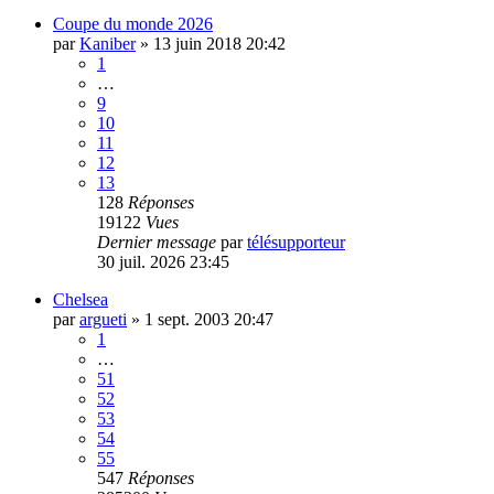
Coupe du monde 2026
par
Kaniber
»
13 juin 2018 20:42
1
…
9
10
11
12
13
128
Réponses
19122
Vues
Dernier message
par
télésupporteur
30 juil. 2026 23:45
Chelsea
par
argueti
»
1 sept. 2003 20:47
1
…
51
52
53
54
55
547
Réponses