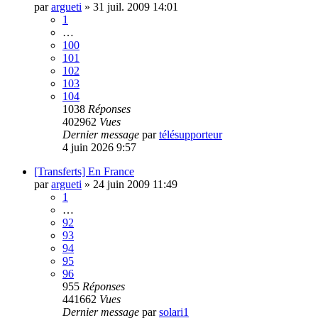
par
argueti
»
31 juil. 2009 14:01
1
…
100
101
102
103
104
1038
Réponses
402962
Vues
Dernier message
par
télésupporteur
4 juin 2026 9:57
[Transferts] En France
par
argueti
»
24 juin 2009 11:49
1
…
92
93
94
95
96
955
Réponses
441662
Vues
Dernier message
par
solari1