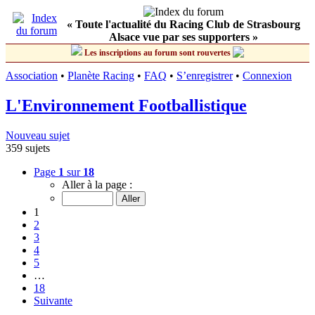
« Toute l'actualité du Racing Club de Strasbourg
Alsace vue par ses supporters »
Les inscriptions au forum sont rouvertes
Association
•
Planète Racing
•
FAQ
•
S’enregistrer
•
Connexion
L'Environnement Footballistique
Nouveau sujet
359 sujets
Page
1
sur
18
Aller à la page :
1
2
3
4
5
…
18
Suivante