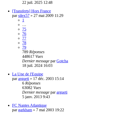
22 juil. 2025 12:48
[Transferts] Hors France
par
silex57
»
27 mai 2009 11:29
1
…
75
76
77
78
79
789
Réponses
448617
Vues
Dernier message
par
Gotcha
18 juil. 2024 16:03
La Une de l'Equipe
par
argueti
»
17 déc. 2003 15:14
6
Réponses
63082
Vues
Dernier message
par
argueti
5 janv. 2013 9:43
FC Nantes Atlantique
par
garkham
»
7 mai 2003 19:22