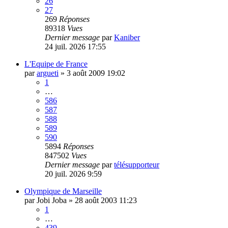
26
27
269
Réponses
89318
Vues
Dernier message
par
Kaniber
24 juil. 2026 17:55
L'Equipe de France
par
argueti
»
3 août 2009 19:02
1
…
586
587
588
589
590
5894
Réponses
847502
Vues
Dernier message
par
télésupporteur
20 juil. 2026 9:59
Olympique de Marseille
par
Jobi Joba
»
28 août 2003 11:23
1
…
439