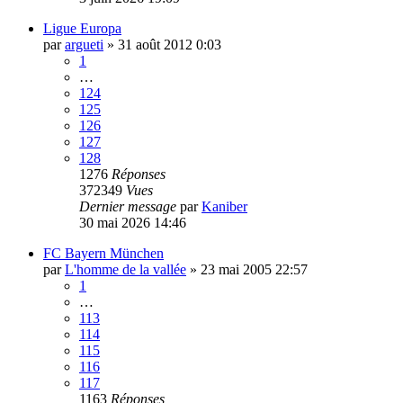
Ligue Europa
par
argueti
»
31 août 2012 0:03
1
…
124
125
126
127
128
1276
Réponses
372349
Vues
Dernier message
par
Kaniber
30 mai 2026 14:46
FC Bayern München
par
L'homme de la vallée
»
23 mai 2005 22:57
1
…
113
114
115
116
117
1163
Réponses