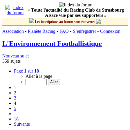
« Toute l'actualité du Racing Club de Strasbourg
Alsace vue par ses supporters »
Les inscriptions au forum sont rouvertes
Association
•
Planète Racing
•
FAQ
•
S’enregistrer
•
Connexion
L'Environnement Footballistique
Nouveau sujet
359 sujets
Page
1
sur
18
Aller à la page :
1
2
3
4
5
…
18
Suivante