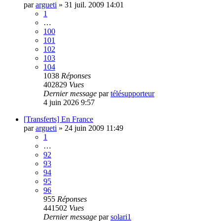
par
argueti
»
31 juil. 2009 14:01
1
…
100
101
102
103
104
1038
Réponses
402829
Vues
Dernier message
par
télésupporteur
4 juin 2026 9:57
[Transferts] En France
par
argueti
»
24 juin 2009 11:49
1
…
92
93
94
95
96
955
Réponses
441502
Vues
Dernier message
par
solari1