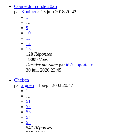
Coupe du monde 2026
par
Kaniber
»
13 juin 2018 20:42
1
…
9
10
11
12
13
128
Réponses
19099
Vues
Dernier message
par
télésupporteur
30 juil. 2026 23:45
Chelsea
par
argueti
»
1 sept. 2003 20:47
1
…
51
52
53
54
55
547
Réponses