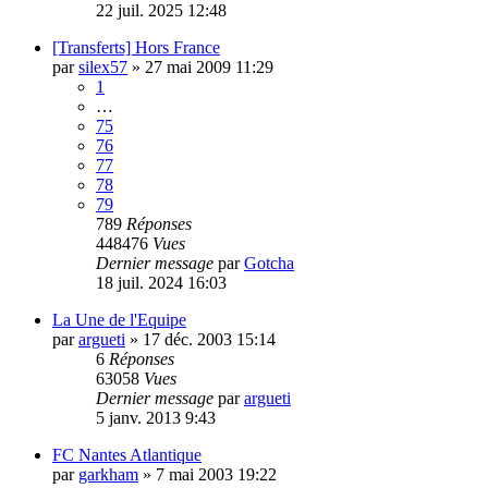
22 juil. 2025 12:48
[Transferts] Hors France
par
silex57
»
27 mai 2009 11:29
1
…
75
76
77
78
79
789
Réponses
448476
Vues
Dernier message
par
Gotcha
18 juil. 2024 16:03
La Une de l'Equipe
par
argueti
»
17 déc. 2003 15:14
6
Réponses
63058
Vues
Dernier message
par
argueti
5 janv. 2013 9:43
FC Nantes Atlantique
par
garkham
»
7 mai 2003 19:22