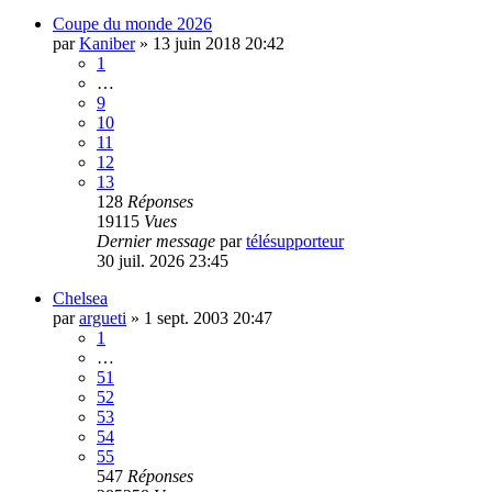
Coupe du monde 2026
par
Kaniber
»
13 juin 2018 20:42
1
…
9
10
11
12
13
128
Réponses
19115
Vues
Dernier message
par
télésupporteur
30 juil. 2026 23:45
Chelsea
par
argueti
»
1 sept. 2003 20:47
1
…
51
52
53
54
55
547
Réponses