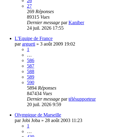
26
27
269
Réponses
89315
Vues
Dernier message
par
Kaniber
24 juil. 2026 17:55
L'Equipe de France
par
argueti
»
3 août 2009 19:02
1
…
586
587
588
589
590
5894
Réponses
847434
Vues
Dernier message
par
télésupporteur
20 juil. 2026 9:59
Olympique de Marseille
par
Jobi Joba
»
28 août 2003 11:23
1
…
439