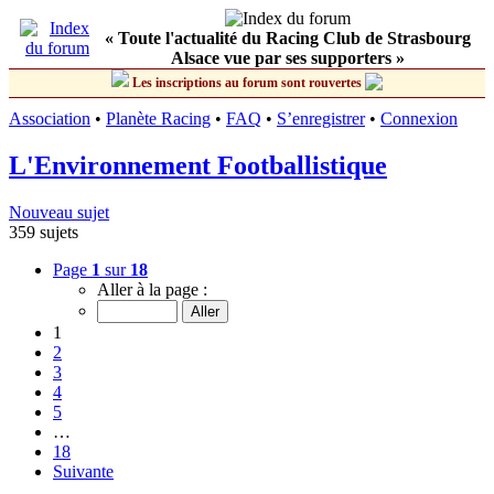
« Toute l'actualité du Racing Club de Strasbourg
Alsace vue par ses supporters »
Les inscriptions au forum sont rouvertes
Association
•
Planète Racing
•
FAQ
•
S’enregistrer
•
Connexion
L'Environnement Footballistique
Nouveau sujet
359 sujets
Page
1
sur
18
Aller à la page :
1
2
3
4
5
…
18
Suivante