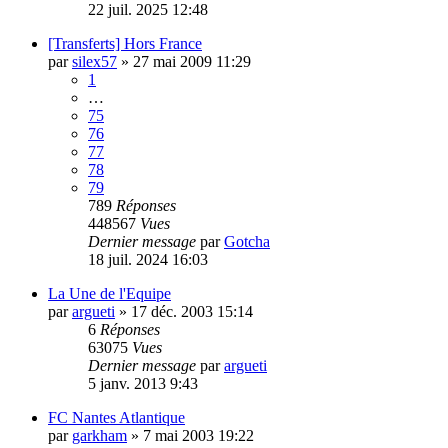
22 juil. 2025 12:48
[Transferts] Hors France
par
silex57
»
27 mai 2009 11:29
1
…
75
76
77
78
79
789
Réponses
448567
Vues
Dernier message
par
Gotcha
18 juil. 2024 16:03
La Une de l'Equipe
par
argueti
»
17 déc. 2003 15:14
6
Réponses
63075
Vues
Dernier message
par
argueti
5 janv. 2013 9:43
FC Nantes Atlantique
par
garkham
»
7 mai 2003 19:22