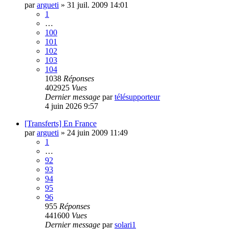
par
argueti
»
31 juil. 2009 14:01
1
…
100
101
102
103
104
1038
Réponses
402925
Vues
Dernier message
par
télésupporteur
4 juin 2026 9:57
[Transferts] En France
par
argueti
»
24 juin 2009 11:49
1
…
92
93
94
95
96
955
Réponses
441600
Vues
Dernier message
par
solari1