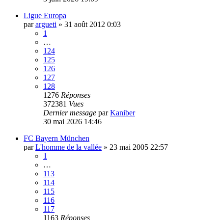
Ligue Europa
par
argueti
»
31 août 2012 0:03
1
…
124
125
126
127
128
1276
Réponses
372381
Vues
Dernier message
par
Kaniber
30 mai 2026 14:46
FC Bayern München
par
L'homme de la vallée
»
23 mai 2005 22:57
1
…
113
114
115
116
117
1163
Réponses