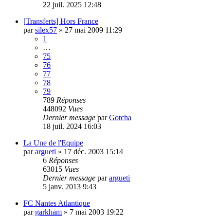
22 juil. 2025 12:48
[Transferts] Hors France
par
silex57
»
27 mai 2009 11:29
1
…
75
76
77
78
79
789
Réponses
448092
Vues
Dernier message
par
Gotcha
18 juil. 2024 16:03
La Une de l'Equipe
par
argueti
»
17 déc. 2003 15:14
6
Réponses
63015
Vues
Dernier message
par
argueti
5 janv. 2013 9:43
FC Nantes Atlantique
par
garkham
»
7 mai 2003 19:22