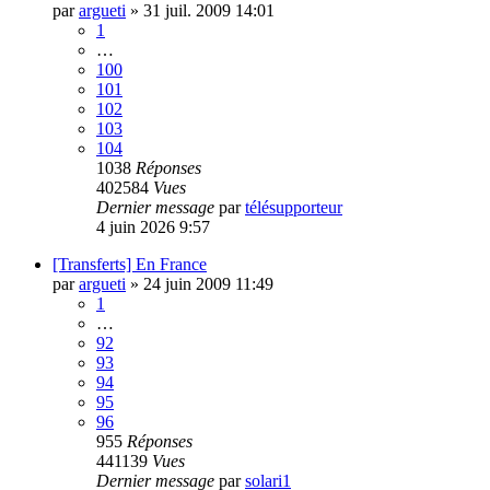
par
argueti
»
31 juil. 2009 14:01
1
…
100
101
102
103
104
1038
Réponses
402584
Vues
Dernier message
par
télésupporteur
4 juin 2026 9:57
[Transferts] En France
par
argueti
»
24 juin 2009 11:49
1
…
92
93
94
95
96
955
Réponses
441139
Vues
Dernier message
par
solari1