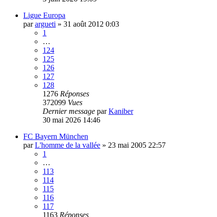
Ligue Europa
par
argueti
»
31 août 2012 0:03
1
…
124
125
126
127
128
1276
Réponses
372099
Vues
Dernier message
par
Kaniber
30 mai 2026 14:46
FC Bayern München
par
L'homme de la vallée
»
23 mai 2005 22:57
1
…
113
114
115
116
117
1163
Réponses