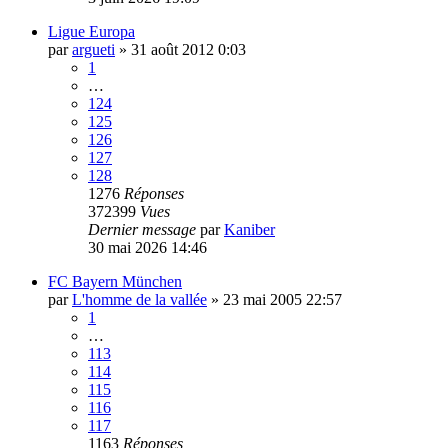
Ligue Europa
par
argueti
»
31 août 2012 0:03
1
…
124
125
126
127
128
1276
Réponses
372399
Vues
Dernier message
par
Kaniber
30 mai 2026 14:46
FC Bayern München
par
L'homme de la vallée
»
23 mai 2005 22:57
1
…
113
114
115
116
117
1163
Réponses