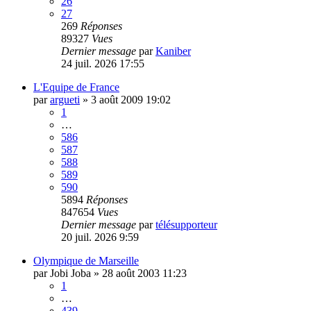
26
27
269
Réponses
89327
Vues
Dernier message
par
Kaniber
24 juil. 2026 17:55
L'Equipe de France
par
argueti
»
3 août 2009 19:02
1
…
586
587
588
589
590
5894
Réponses
847654
Vues
Dernier message
par
télésupporteur
20 juil. 2026 9:59
Olympique de Marseille
par
Jobi Joba
»
28 août 2003 11:23
1
…
439