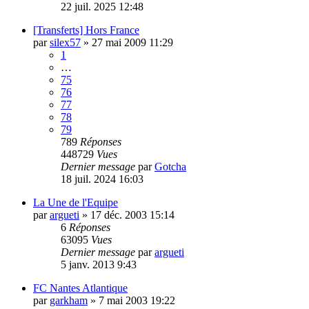
22 juil. 2025 12:48
[Transferts] Hors France
par
silex57
»
27 mai 2009 11:29
1
…
75
76
77
78
79
789
Réponses
448729
Vues
Dernier message
par
Gotcha
18 juil. 2024 16:03
La Une de l'Equipe
par
argueti
»
17 déc. 2003 15:14
6
Réponses
63095
Vues
Dernier message
par
argueti
5 janv. 2013 9:43
FC Nantes Atlantique
par
garkham
»
7 mai 2003 19:22