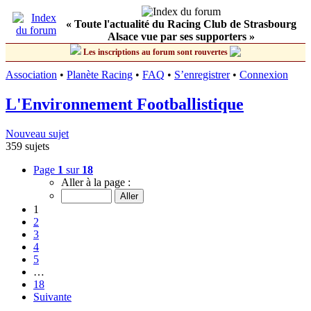
« Toute l'actualité du Racing Club de Strasbourg
Alsace vue par ses supporters »
Les inscriptions au forum sont rouvertes
Association
•
Planète Racing
•
FAQ
•
S’enregistrer
•
Connexion
L'Environnement Footballistique
Nouveau sujet
359 sujets
Page
1
sur
18
Aller à la page :
1
2
3
4
5
…
18
Suivante