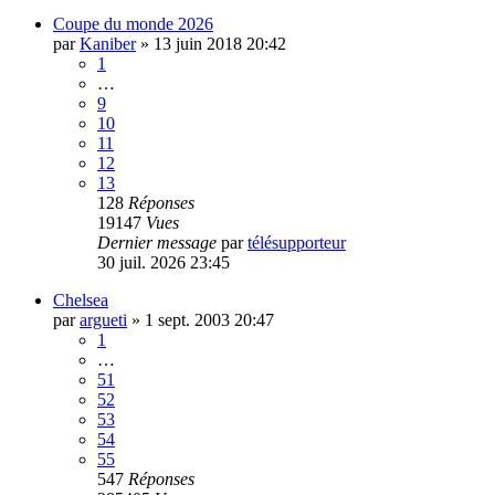
Coupe du monde 2026
par
Kaniber
»
13 juin 2018 20:42
1
…
9
10
11
12
13
128
Réponses
19147
Vues
Dernier message
par
télésupporteur
30 juil. 2026 23:45
Chelsea
par
argueti
»
1 sept. 2003 20:47
1
…
51
52
53
54
55
547
Réponses