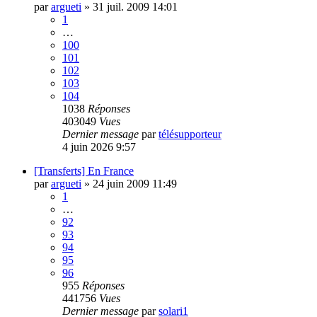
par
argueti
»
31 juil. 2009 14:01
1
…
100
101
102
103
104
1038
Réponses
403049
Vues
Dernier message
par
télésupporteur
4 juin 2026 9:57
[Transferts] En France
par
argueti
»
24 juin 2009 11:49
1
…
92
93
94
95
96
955
Réponses
441756
Vues
Dernier message
par
solari1