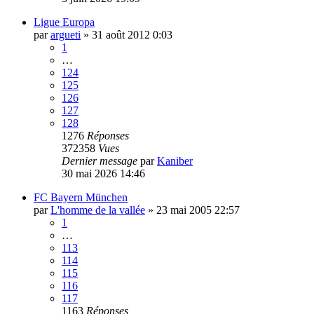
Ligue Europa
par
argueti
»
31 août 2012 0:03
1
…
124
125
126
127
128
1276
Réponses
372358
Vues
Dernier message
par
Kaniber
30 mai 2026 14:46
FC Bayern München
par
L'homme de la vallée
»
23 mai 2005 22:57
1
…
113
114
115
116
117
1163
Réponses