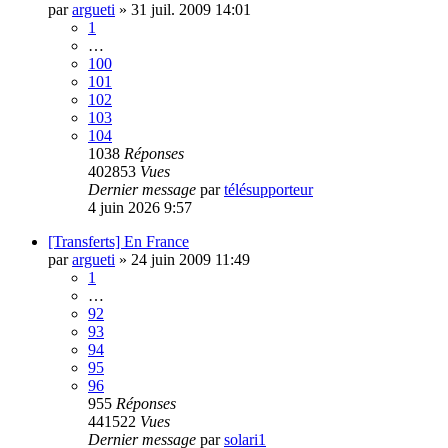
par
argueti
»
31 juil. 2009 14:01
1
…
100
101
102
103
104
1038
Réponses
402853
Vues
Dernier message
par
télésupporteur
4 juin 2026 9:57
[Transferts] En France
par
argueti
»
24 juin 2009 11:49
1
…
92
93
94
95
96
955
Réponses
441522
Vues
Dernier message
par
solari1