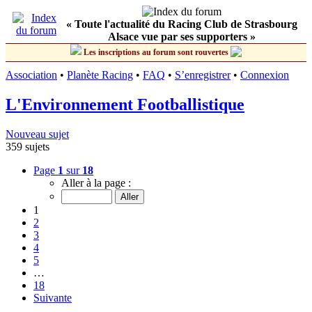
« Toute l'actualité du Racing Club de Strasbourg
Alsace vue par ses supporters »
Les inscriptions au forum sont rouvertes
Association
•
Planète Racing
•
FAQ
•
S’enregistrer
•
Connexion
L'Environnement Footballistique
Nouveau sujet
359 sujets
Page
1
sur
18
Aller à la page :
1
2
3
4
5
…
18
Suivante