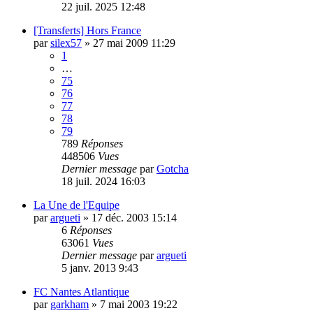
22 juil. 2025 12:48
[Transferts] Hors France
par
silex57
»
27 mai 2009 11:29
1
…
75
76
77
78
79
789
Réponses
448506
Vues
Dernier message
par
Gotcha
18 juil. 2024 16:03
La Une de l'Equipe
par
argueti
»
17 déc. 2003 15:14
6
Réponses
63061
Vues
Dernier message
par
argueti
5 janv. 2013 9:43
FC Nantes Atlantique
par
garkham
»
7 mai 2003 19:22