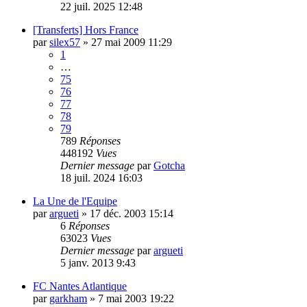
22 juil. 2025 12:48
[Transferts] Hors France
par
silex57
»
27 mai 2009 11:29
1
…
75
76
77
78
79
789
Réponses
448192
Vues
Dernier message
par
Gotcha
18 juil. 2024 16:03
La Une de l'Equipe
par
argueti
»
17 déc. 2003 15:14
6
Réponses
63023
Vues
Dernier message
par
argueti
5 janv. 2013 9:43
FC Nantes Atlantique
par
garkham
»
7 mai 2003 19:22