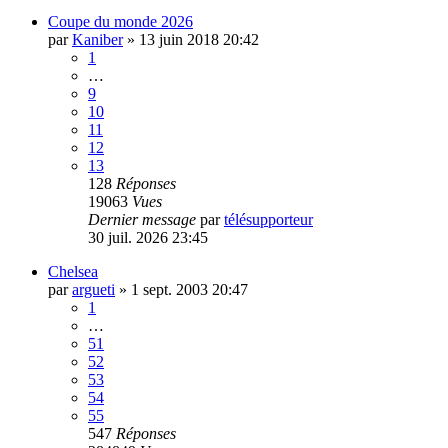
Coupe du monde 2026
par
Kaniber
»
13 juin 2018 20:42
1
…
9
10
11
12
13
128
Réponses
19063
Vues
Dernier message
par
télésupporteur
30 juil. 2026 23:45
Chelsea
par
argueti
»
1 sept. 2003 20:47
1
…
51
52
53
54
55
547
Réponses