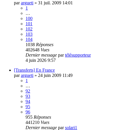
par
argueti
»
31 juil. 2009 14:01
1
…
100
101
102
103
104
1038
Réponses
402648
Vues
Dernier message
par
télésupporteur
4 juin 2026 9:57
[Transferts] En France
par
argueti
»
24 juin 2009 11:49
1
…
92
93
94
95
96
955
Réponses
441210
Vues
Dernier message
par
solari1