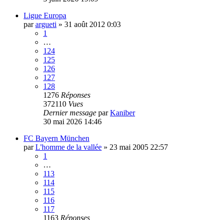
Ligue Europa
par
argueti
»
31 août 2012 0:03
1
…
124
125
126
127
128
1276
Réponses
372110
Vues
Dernier message
par
Kaniber
30 mai 2026 14:46
FC Bayern München
par
L'homme de la vallée
»
23 mai 2005 22:57
1
…
113
114
115
116
117
1163
Réponses