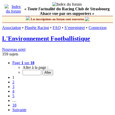
« Toute l'actualité du Racing Club de Strasbourg
Alsace vue par ses supporters »
Les inscriptions au forum sont rouvertes
Association
•
Planète Racing
•
FAQ
•
S’enregistrer
•
Connexion
L'Environnement Footballistique
Nouveau sujet
359 sujets
Page
1
sur
18
Aller à la page :
1
2
3
4
5
…
18
Suivante