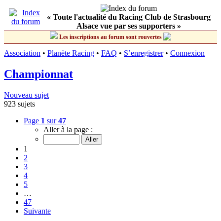
« Toute l'actualité du Racing Club de Strasbourg
Alsace vue par ses supporters »
Les inscriptions au forum sont rouvertes
Association
•
Planète Racing
•
FAQ
•
S’enregistrer
•
Connexion
Championnat
Nouveau sujet
923 sujets
Page
1
sur
47
Aller à la page :
1
2
3
4
5
…
47
Suivante