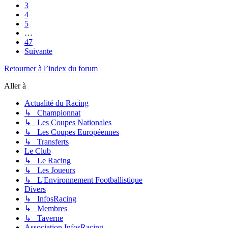
3
4
5
…
47
Suivante
Retourner à l’index du forum
Aller à
Actualité du Racing
↳ Championnat
↳ Les Coupes Nationales
↳ Les Coupes Européennes
↳ Transferts
Le Club
↳ Le Racing
↳ Les Joueurs
↳ L'Environnement Footballistique
Divers
↳ InfosRacing
↳ Membres
↳ Taverne
Association InfosRacing