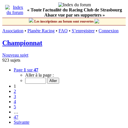
« Toute l'actualité du Racing Club de Strasbourg
Alsace vue par ses supporters »
Les inscriptions au forum sont rouvertes
Association
•
Planète Racing
•
FAQ
•
S’enregistrer
•
Connexion
Championnat
Nouveau sujet
923 sujets
Page
1
sur
47
Aller à la page :
1
2
3
4
5
…
47
Suivante