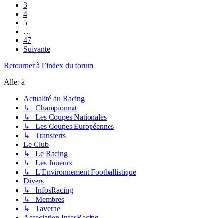
3
4
5
…
47
Suivante
Retourner à l’index du forum
Aller à
Actualité du Racing
↳ Championnat
↳ Les Coupes Nationales
↳ Les Coupes Européennes
↳ Transferts
Le Club
↳ Le Racing
↳ Les Joueurs
↳ L'Environnement Footballistique
Divers
↳ InfosRacing
↳ Membres
↳ Taverne
Association InfosRacing