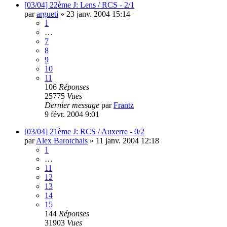
[03/04] 22ème J: Lens / RCS - 2/1
par
argueti
»
23 janv. 2004 15:14
1
…
7
8
9
10
11
106
Réponses
25775
Vues
Dernier message
par
Frantz
9 févr. 2004 9:01
[03/04] 21ème J: RCS / Auxerre - 0/2
par
Alex Barotchais
»
11 janv. 2004 12:18
1
…
11
12
13
14
15
144
Réponses
31903
Vues