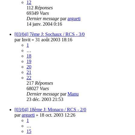
12
112
Réponses
69349
Vues
Dernier message
par
argueti
14 janv. 2004 0:16
[03/04] 7ème J: Sochaux / RCS - 3/0
par
Invit
»
31 août 2003 18:16
1
…
18
19
20
21
22
217
Réponses
68027
Vues
Dernier message
par
Manu
23 déc. 2003 21:53
[03/04] 18ème J: Monaco / RCS - 2/0
par
argueti
»
18 oct. 2003 12:26
1
…
15