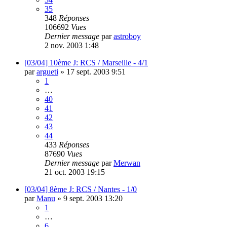
35
348
Réponses
106692
Vues
Dernier message
par
astroboy
2 nov. 2003 1:48
[03/04] 10ème J: RCS / Marseille - 4/1
par
argueti
»
17 sept. 2003 9:51
1
…
40
41
42
43
44
433
Réponses
87690
Vues
Dernier message
par
Merwan
21 oct. 2003 19:15
[03/04] 8ème J: RCS / Nantes - 1/0
par
Manu
»
9 sept. 2003 13:20
1
…
6