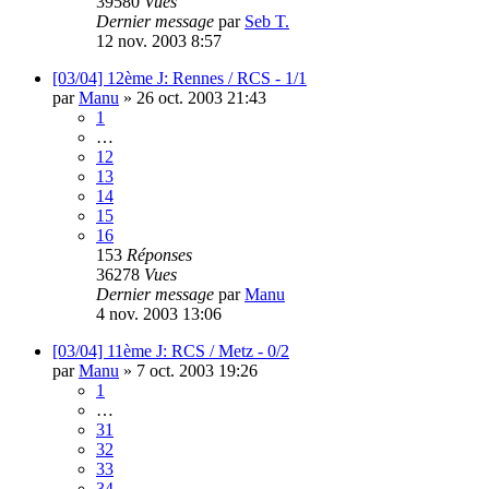
39580
Vues
Dernier message
par
Seb T.
12 nov. 2003 8:57
[03/04] 12ème J: Rennes / RCS - 1/1
par
Manu
»
26 oct. 2003 21:43
1
…
12
13
14
15
16
153
Réponses
36278
Vues
Dernier message
par
Manu
4 nov. 2003 13:06
[03/04] 11ème J: RCS / Metz - 0/2
par
Manu
»
7 oct. 2003 19:26
1
…
31
32
33
34