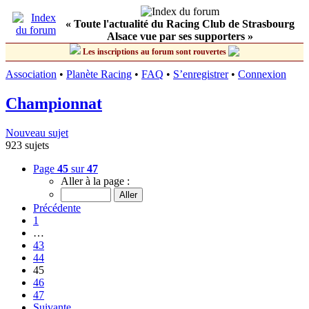
« Toute l'actualité du Racing Club de Strasbourg
Alsace vue par ses supporters »
Les inscriptions au forum sont rouvertes
Association
•
Planète Racing
•
FAQ
•
S’enregistrer
•
Connexion
Championnat
Nouveau sujet
923 sujets
Page
45
sur
47
Aller à la page :
Précédente
1
…
43
44
45
46
47
Suivante