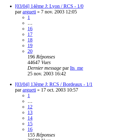
[03/04] 14ème J: Lyon / RCS - 1/0
par
argueti
»
7 nov. 2003 12:05
1
…
16
17
18
19
20
196
Réponses
44647
Vues
Dernier message
par
Its_me
25 nov. 2003 16:42
[03/04] 13ème J: RCS / Bordeaux - 1/1
par
argueti
»
17 oct. 2003 10:57
1
…
12
13
14
15
16
155
Réponses