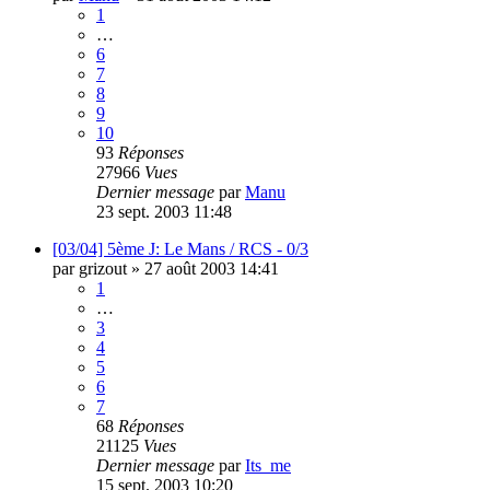
1
…
6
7
8
9
10
93
Réponses
27966
Vues
Dernier message
par
Manu
23 sept. 2003 11:48
[03/04] 5ème J: Le Mans / RCS - 0/3
par
grizout
»
27 août 2003 14:41
1
…
3
4
5
6
7
68
Réponses
21125
Vues
Dernier message
par
Its_me
15 sept. 2003 10:20