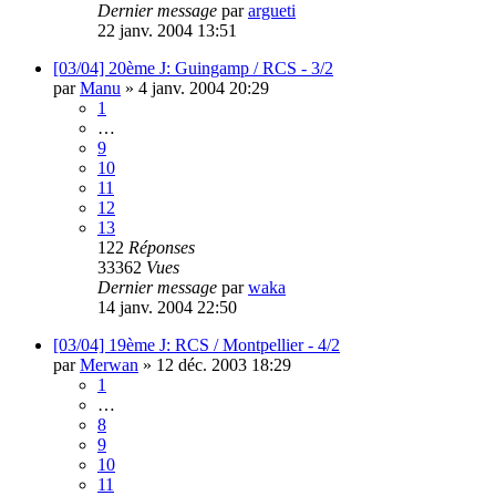
Dernier message
par
argueti
22 janv. 2004 13:51
[03/04] 20ème J: Guingamp / RCS - 3/2
par
Manu
»
4 janv. 2004 20:29
1
…
9
10
11
12
13
122
Réponses
33362
Vues
Dernier message
par
waka
14 janv. 2004 22:50
[03/04] 19ème J: RCS / Montpellier - 4/2
par
Merwan
»
12 déc. 2003 18:29
1
…
8
9
10
11