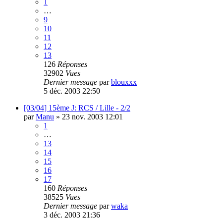
1
…
9
10
11
12
13
126
Réponses
32902
Vues
Dernier message
par
blouxxx
5 déc. 2003 22:50
[03/04] 15ème J: RCS / Lille - 2/2
par
Manu
»
23 nov. 2003 12:01
1
…
13
14
15
16
17
160
Réponses
38525
Vues
Dernier message
par
waka
3 déc. 2003 21:36