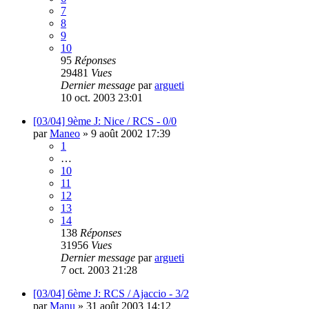
7
8
9
10
95
Réponses
29481
Vues
Dernier message
par
argueti
10 oct. 2003 23:01
[03/04] 9ème J: Nice / RCS - 0/0
par
Maneo
»
9 août 2002 17:39
1
…
10
11
12
13
14
138
Réponses
31956
Vues
Dernier message
par
argueti
7 oct. 2003 21:28
[03/04] 6ème J: RCS / Ajaccio - 3/2
par
Manu
»
31 août 2003 14:12