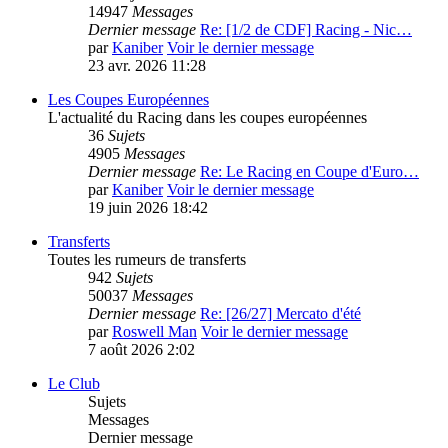
14947
Messages
Dernier message
Re: [1/2 de CDF] Racing - Nic…
par
Kaniber
Voir le dernier message
23 avr. 2026 11:28
Les Coupes Européennes
L'actualité du Racing dans les coupes européennes
36
Sujets
4905
Messages
Dernier message
Re: Le Racing en Coupe d'Euro…
par
Kaniber
Voir le dernier message
19 juin 2026 18:42
Transferts
Toutes les rumeurs de transferts
942
Sujets
50037
Messages
Dernier message
Re: [26/27] Mercato d'été
par
Roswell Man
Voir le dernier message
7 août 2026 2:02
Le Club
Sujets
Messages
Dernier message