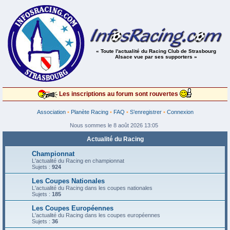
« Toute l'actualité du Racing Club de Strasbourg
Alsace vue par ses supporters »
Les inscriptions au forum sont rouvertes
Association
•
Planète Racing
•
FAQ
•
S’enregistrer
•
Connexion
Nous sommes le 8 août 2026 13:05
Actualité du Racing
Championnat
L'actualité du Racing en championnat
Sujets :
924
Les Coupes Nationales
L'actualité du Racing dans les coupes nationales
Sujets :
185
Les Coupes Européennes
L'actualité du Racing dans les coupes européennes
Sujets :
36