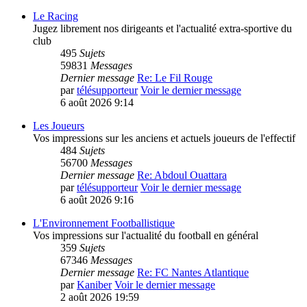
Le Racing
Jugez librement nos dirigeants et l'actualité extra-sportive du
club
495
Sujets
59831
Messages
Dernier message
Re: Le Fil Rouge
par
télésupporteur
Voir le dernier message
6 août 2026 9:14
Les Joueurs
Vos impressions sur les anciens et actuels joueurs de l'effectif
484
Sujets
56700
Messages
Dernier message
Re: Abdoul Ouattara
par
télésupporteur
Voir le dernier message
6 août 2026 9:16
L'Environnement Footballistique
Vos impressions sur l'actualité du football en général
359
Sujets
67346
Messages
Dernier message
Re: FC Nantes Atlantique
par
Kaniber
Voir le dernier message
2 août 2026 19:59