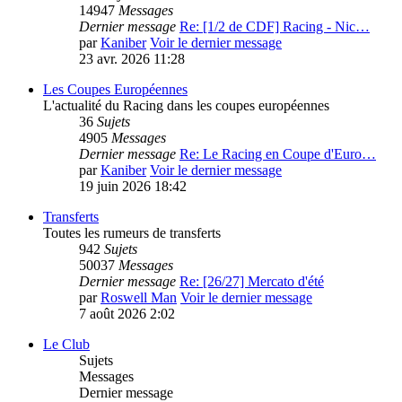
14947
Messages
Dernier message
Re: [1/2 de CDF] Racing - Nic…
par
Kaniber
Voir le dernier message
23 avr. 2026 11:28
Les Coupes Européennes
L'actualité du Racing dans les coupes européennes
36
Sujets
4905
Messages
Dernier message
Re: Le Racing en Coupe d'Euro…
par
Kaniber
Voir le dernier message
19 juin 2026 18:42
Transferts
Toutes les rumeurs de transferts
942
Sujets
50037
Messages
Dernier message
Re: [26/27] Mercato d'été
par
Roswell Man
Voir le dernier message
7 août 2026 2:02
Le Club
Sujets
Messages
Dernier message