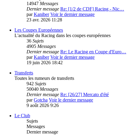
14947
Messages
Dernier message
Re: [1/2 de CDF] Racing - Nic…
par
Kaniber
Voir le dernier message
23 avr. 2026 11:28
Les Coupes Européennes
L'actualité du Racing dans les coupes européennes
36
Sujets
4905
Messages
Dernier message
Re: Le Racing en Coupe d'Euro…
par
Kaniber
Voir le dernier message
19 juin 2026 18:42
Transferts
Toutes les rumeurs de transferts
942
Sujets
50040
Messages
Dernier message
Re: [26/27] Mercato d'été
par
Gotcha
Voir le dernier message
9 août 2026 9:26
Le Club
Sujets
Messages
Dernier message