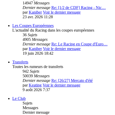
14947
Messages
Dernier message
Re: [1/2 de CDF] Racing - Nic…
par
Kaniber
Voir le dernier message
23 avr. 2026 11:28
Les Coupes Européennes
L'actualité du Racing dans les coupes européennes
36
Sujets
4905
Messages
Dernier message
Re: Le Racing en Coupe d'Euro…
par
Kaniber
Voir le dernier message
19 juin 2026 18:42
Transferts
Toutes les rumeurs de transferts
942
Sujets
50039
Messages
Dernier message
Re: [26/27] Mercato d'été
par
Keating
Voir le dernier message
9 août 2026 7:37
Le Club
Sujets
Messages
Dernier message