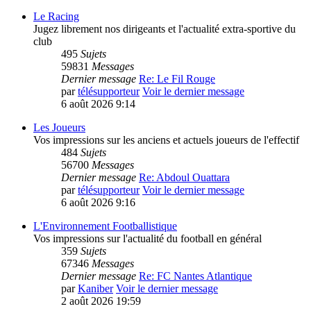
Le Racing
Jugez librement nos dirigeants et l'actualité extra-sportive du
club
495
Sujets
59831
Messages
Dernier message
Re: Le Fil Rouge
par
télésupporteur
Voir le dernier message
6 août 2026 9:14
Les Joueurs
Vos impressions sur les anciens et actuels joueurs de l'effectif
484
Sujets
56700
Messages
Dernier message
Re: Abdoul Ouattara
par
télésupporteur
Voir le dernier message
6 août 2026 9:16
L'Environnement Footballistique
Vos impressions sur l'actualité du football en général
359
Sujets
67346
Messages
Dernier message
Re: FC Nantes Atlantique
par
Kaniber
Voir le dernier message
2 août 2026 19:59