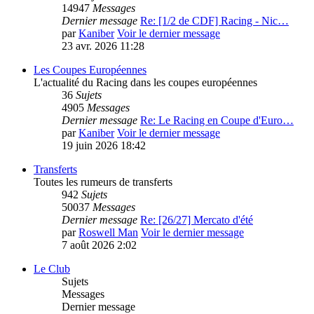
14947
Messages
Dernier message
Re: [1/2 de CDF] Racing - Nic…
par
Kaniber
Voir le dernier message
23 avr. 2026 11:28
Les Coupes Européennes
L'actualité du Racing dans les coupes européennes
36
Sujets
4905
Messages
Dernier message
Re: Le Racing en Coupe d'Euro…
par
Kaniber
Voir le dernier message
19 juin 2026 18:42
Transferts
Toutes les rumeurs de transferts
942
Sujets
50037
Messages
Dernier message
Re: [26/27] Mercato d'été
par
Roswell Man
Voir le dernier message
7 août 2026 2:02
Le Club
Sujets
Messages
Dernier message